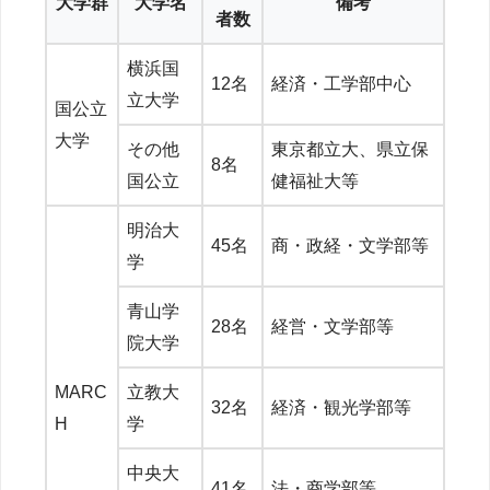
大学群
大学名
備考
者数
横浜国
12名
経済・工学部中心
立大学
国公立
大学
その他
東京都立大、県立保
8名
国公立
健福祉大等
明治大
45名
商・政経・文学部等
学
青山学
28名
経営・文学部等
院大学
MARC
立教大
32名
経済・観光学部等
H
学
中央大
41名
法・商学部等