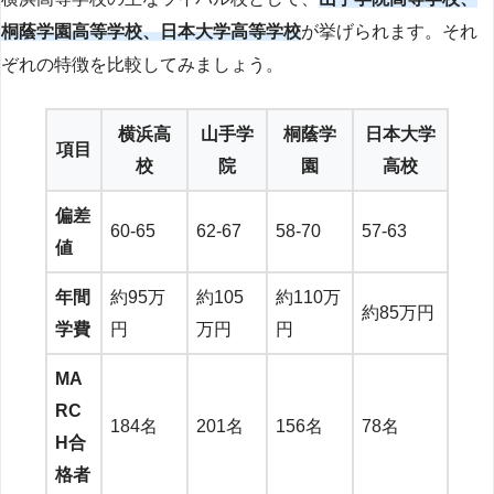
桐蔭学園高等学校、日本大学高等学校
が挙げられます。それ
ぞれの特徴を比較してみましょう。
横浜高
山手学
桐蔭学
日本大学
項目
校
院
園
高校
偏差
60-65
62-67
58-70
57-63
値
年間
約95万
約105
約110万
約85万円
学費
円
万円
円
MA
RC
184名
201名
156名
78名
H合
格者