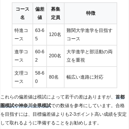
コース
偏差
募集
特徴
名
値
定員
特進コ
63-6
難関大学進学を目指す
120名
ース
5
コース
進学コ
60-6
大学進学と部活動の両
200名
ース
2
立を重視
文理コ
58-6
80名
幅広い進路に対応
ース
0
これらの偏差値は模試によって若干の差はありますが、
首都
圏模試や神奈川全県模試
での数値を参考にしています。合格
を目指すには、目標偏差値よりも2-3ポイント高い成績を安定
して取れるように準備することをお勧めします。