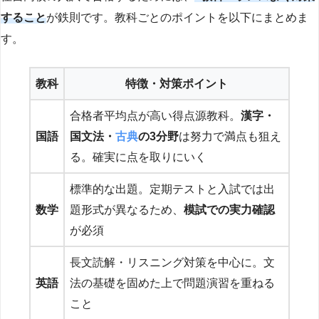
すること
が鉄則です。教科ごとのポイントを以下にまとめま
す。
教科
特徴・対策ポイント
合格者平均点が高い得点源教科。
漢字・
国語
国文法・
古典
の3分野
は努力で満点も狙え
る。確実に点を取りにいく
標準的な出題。定期テストと入試では出
数学
題形式が異なるため、
模試での実力確認
が必須
長文読解・リスニング対策を中心に。文
英語
法の基礎を固めた上で問題演習を重ねる
こと