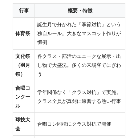
行事
概要・特徴
誕生月で分かれた「季節対抗」という
体育祭
独自ルール。大きなマスコット作りが
恒例
文化祭
各クラス・部活のユニークな展示・出
（羽月
し物で大盛況。多くの来場客でにぎわ
祭）
う
合唱コ
学年関係なく「クラス対抗」で実施。
ンクー
クラス全員が真剣に練習する熱い行事
ル
球技大
合唱コン同様にクラス対抗で開催
会