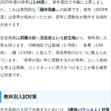
2025年度の倍率は
1.44倍
と、前年度比で大幅に上昇しまし
た。これは典型的な
「隔年現象」
の結果です。前年（2024年
度）は倍率が低めだったため、翌年に受験生が集中する傾向
があります。
住吉高校は
武蔵小杉・元住吉という好立地
から、例年高い人
気を誇ります。川崎地区では新城（1.79倍）・多摩（1.64
倍）・橘（1.53倍）と並んで、高倍率校のひとつに数えられ
ています。「倍率が低い年に受験するのが有利」という単純
な考えは危険。コンスタントに実力をつけることが最も確実
な対策です。
教科別入試対策
住吉高校の入試で合格するためには、
5教科バランスよく対策