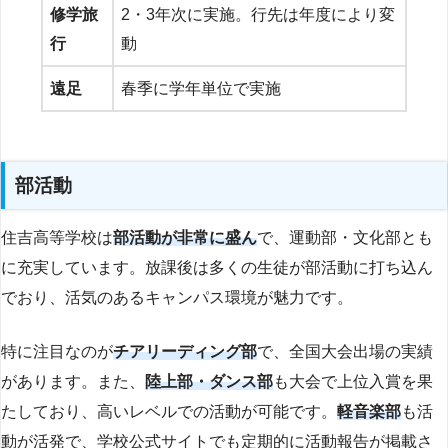
修学旅
2・3年次に実施。行先は年度により変
行
動
遠足
春季に学年単位で実施
部活動
住吉高等学校は
部活動が非常に盛ん
で、運動部・文化部とも
に充実しています。放課後は多くの生徒が部活動に打ち込ん
でおり、活気のあるキャンパス環境が魅力です。
特に注目なのが
チアリーディング部
で、全国大会出場の実績
があります。また、
陸上部・ダンス部
も大会で上位入賞を果
たしており、高いレベルでの活動が可能です。
軽音楽部
も活
動が活発で、学校公式サイトでも定期的に活動報告が掲載さ