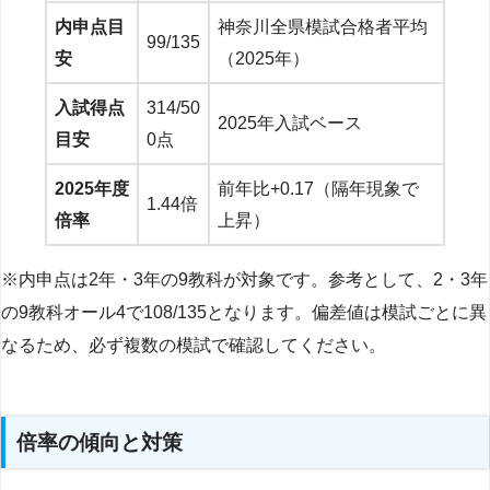
内申点目
神奈川全県模試合格者平均
99/135
安
（2025年）
入試得点
314/50
2025年入試ベース
目安
0点
2025年度
前年比+0.17（隔年現象で
1.44倍
倍率
上昇）
※内申点は2年・3年の9教科が対象です。参考として、2・3年
の9教科オール4で108/135となります。偏差値は模試ごとに異
なるため、必ず複数の模試で確認してください。
倍率の傾向と対策