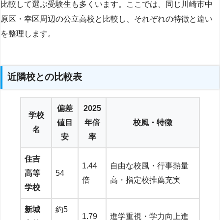
比較して選ぶ受験生も多くいます。ここでは、同じ川崎市中
原区・幸区周辺の公立高校と比較し、それぞれの特徴と違い
を整理します。
近隣校との比較表
偏差
2025
学校
値目
年倍
校風・特徴
名
安
率
住吉
1.44
自由な校風・行事熱量
高等
54
倍
高・指定校推薦充実
学校
新城
約5
1.79
進学重視・学力向上進