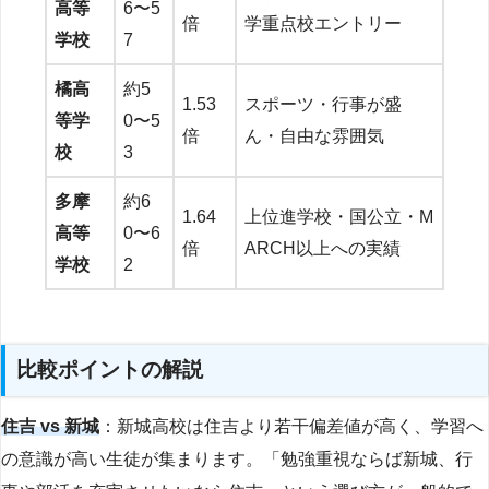
高等
6〜5
倍
学重点校エントリー
学校
7
橘高
約5
1.53
スポーツ・行事が盛
等学
0〜5
倍
ん・自由な雰囲気
校
3
多摩
約6
1.64
上位進学校・国公立・M
高等
0〜6
倍
ARCH以上への実績
学校
2
比較ポイントの解説
住吉 vs 新城
：新城高校は住吉より若干偏差値が高く、学習へ
の意識が高い生徒が集まります。「勉強重視ならば新城、行