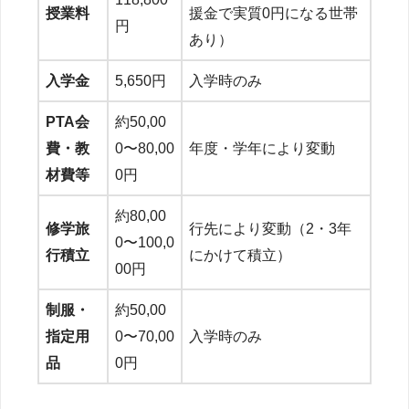
授業料
援金で実質0円になる世帯
円
あり）
入学金
5,650円
入学時のみ
PTA会
約50,00
費・教
0〜80,00
年度・学年により変動
材費等
0円
約80,00
修学旅
行先により変動（2・3年
0〜100,0
行積立
にかけて積立）
00円
制服・
約50,00
指定用
0〜70,00
入学時のみ
品
0円