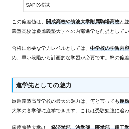
SAPIX模試
この偏差値は、
開成高校や筑波大学附属駒場高校
と
義塾高校は慶應義塾大学への内部進学を前提として
合格に必要な学力レベルとしては、
中学校の学習内
め、早い段階から計画的な学習が必要です。塾の偏
進学先としての魅力
慶應義塾高等学校の最大の魅力は、何と言っても
慶
大学の各学部に進学できます。これは受験勉強に追わ
慶應義塾大学は、
経済学部、法学部、医学部、理工