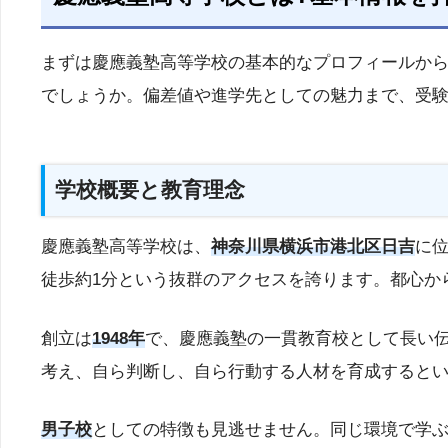
まずは慶應義塾高等学校の基本的なプロフィールから
でしょうか。偏差値や進学先としての魅力まで、受
学校概要と教育理念
慶應義塾高等学校は、
神奈川県横浜市港北区日吉
に
徒歩約1分という抜群のアクセスを誇ります。都心か
創立は
1948年
で、慶應義塾の一貫教育校として長い
考え、自ら判断し、自ら行動する人材を育成すると
男子校
としての特徴も見逃せません。同じ環境で学