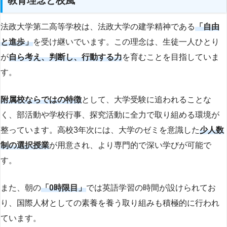
教育理念と校風
法政大学第二高等学校は、法政大学の建学精神である
「自由
と進歩」
を受け継いでいます。この理念は、生徒一人ひとり
が
自ら考え、判断し、行動する力
を育むことを目指していま
す。
附属校ならではの特徴
として、大学受験に追われることな
く、部活動や学校行事、探究活動に全力で取り組める環境が
整っています。高校3年次には、大学のゼミを意識した
少人数
制の選択授業
が用意され、より専門的で深い学びが可能で
す。
また、朝の
「0時限目」
では英語学習の時間が設けられてお
り、国際人材としての素養を養う取り組みも積極的に行われ
ています。