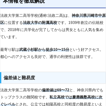
本情報を徹底解説
法政大学第二高等学校(通称:法政二高)は、
神奈川県川崎市中原
区
に位置する
法政大学の附属高校
です。1939年創立の伝統校
で、2018年に共学化が完了してからは男女ともに人気を集め
ています。
最寄り駅は
武蔵小杉駅から徒歩10〜15分
という好アクセス。
都心へのアクセスも良好で、通学の利便性は抜群です。
偏差値と難易度
法政大学第二高等学校の
偏差値は69〜72
と、神奈川県内でも
トップクラスの難関校です。
私立高校では慶應義塾高校に次
ぐレベル
とされ、公立では柏陽高校と同程度の難易度といえ