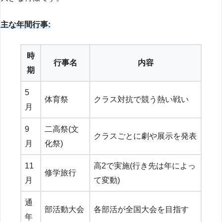
主な年間行事:
時
行事名
内容
期
5
体育祭
クラス対抗で競う熱い戦い
月
9
二高祭(文
クラスごとに劇や展示を発表
月
化祭)
11
高2で実施(行き先は年によっ
修学旅行
月
て変動)
通
部活動大会
各部活が全国大会を目指す
年