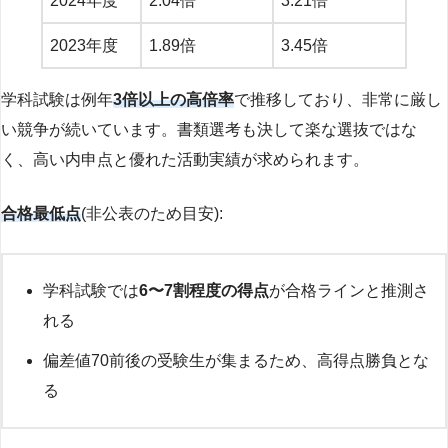
2024年度
2.04倍
3.21倍
2023年度
1.89倍
3.45倍
学科試験は例年
3倍以上の高倍率
で推移しており、非常に厳し
い競争が続いています。書類選考も決して楽な選抜ではな
く、高い内申点と優れた活動実績が求められます。
合格最低点
(非公表のため目安):
学科試験では
6〜7割程度の得点
が合格ラインと推測さ
れる
偏差値70前後の受験生が集まるため、高得点勝負とな
る