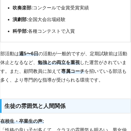
吹奏楽部:
コンクールで金賞受賞実績
演劇部:
全国大会出場経験
科学部:
各種コンテストで入賞
部活動は
週5〜6日
の活動が一般的ですが、定期試験前は活動
休止となるなど、
勉強との両立を重視
した運営がされていま
す。また、顧問教員に加えて
専属コーチ
を招いている部活も
多く、より専門的な指導が受けられる環境です。
生徒の雰囲気と人間関係
在校生・卒業生の声:
「性格の良い子が多くて、クラスの雰囲気も明るい。男女仲