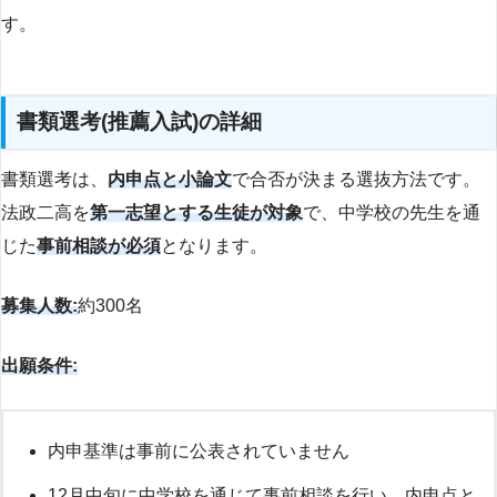
す。
書類選考(推薦入試)の詳細
書類選考は、
内申点と小論文
で合否が決まる選抜方法です。
法政二高を
第一志望とする生徒が対象
で、中学校の先生を通
じた
事前相談が必須
となります。
募集人数:
約300名
出願条件:
内申基準は事前に公表されていません
12月中旬に中学校を通じて事前相談を行い、内申点と