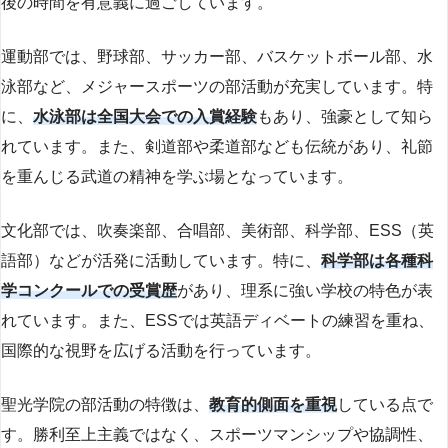
後の時間を有意義に過ごしています。
運動部では、野球部、サッカー部、バスケットボール部、水
泳部など、メジャースポーツの部活動が充実しています。特
に、
水泳部は全国大会での入賞経験
もあり、強豪として知ら
れています。また、剣道部や柔道部なども伝統があり、礼節
を重んじる武道の精神を学ぶ場となっています。
文化部では、吹奏楽部、合唱部、美術部、科学部、ESS（英
語部）などが活発に活動しています。特に、
科学部は各種科
学コンクールでの受賞歴
があり、理系に強い学校の特色が表
れています。また、ESSでは英語ディベートの練習を重ね、
国際的な視野を広げる活動を行っています。
聖光学院の部活動の特徴は、
教育的側面を重視
している点で
す。勝利至上主義ではなく、スポーツマンシップや協調性、