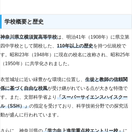
学校概要と歴史
神奈川県立横須賀高等学校
は、明治41年（1908年）に県立第
四中学校として開校した、
110年以上の歴史
を持つ伝統校で
す。昭和23年（1948年）に現在の校名に改称され、昭和25年
（1950年）に共学化されました。
衣笠城址に近い緑豊かな環境に位置し、
生徒と教師の信頼関
係に基づく自由な校風
が受け継がれている点が大きな特徴で
す。また、文部科学省より
「スーパーサイエンスハイスクー
ル（SSH）」
の指定を受けており、科学技術分野での探究活
動が盛んに行われています。
さらに、神奈川県の
「学力向上進学重点校エントリー校」
に