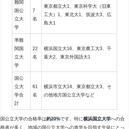
難関
東京都立大1、東京科学大（旧東
国公
7
工大）1、東北大1、筑波大3、広
立大
名
島大1
学
準難
関国
22
横浜国立大16、東京農工大3、千
立大
名
葉大2、東京外国語大1
学
国公
立大
61
横浜市立大14、東京都立大3、そ
学合
名
の他地方国公立大学など
計
国公立大学の合格率は
約20%
です。特に
横浜国立大学
への合
格者が多く、地域の国公立大学への進学を目指す生徒にとっ