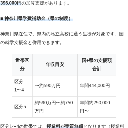
396,000円
の加算支援があります。
■ 神奈川県学費補助金（県の制度）
神奈川県在住で、県内の私立高校に通う生徒が対象です。国
の就学支援金と併用できます。
世帯区
国+県の支援額
年収目安
分
合計
区分
〜約590万円
年間444,000円
1〜4
約590万円〜約750
年間約250,000
区分5
万円
円〜
区分1〜4の世帯では、
授業料が実質無償
となります（授業料