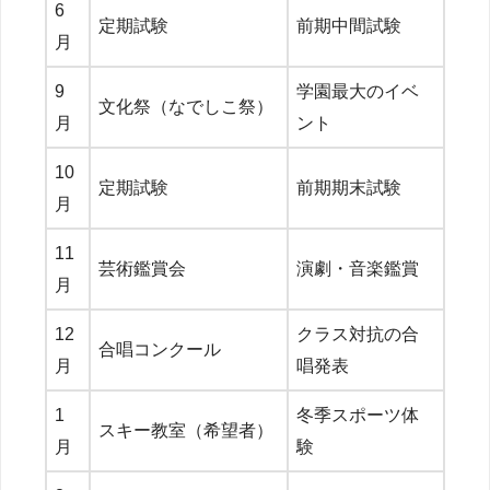
6
定期試験
前期中間試験
月
9
学園最大のイベ
文化祭（なでしこ祭）
月
ント
10
定期試験
前期期末試験
月
11
芸術鑑賞会
演劇・音楽鑑賞
月
12
クラス対抗の合
合唱コンクール
月
唱発表
1
冬季スポーツ体
スキー教室（希望者）
月
験